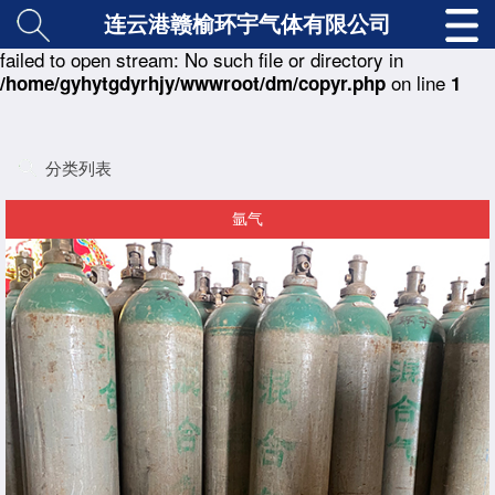
连云港赣榆环宇气体有限公司
: copy(./class/md5.class.php) [
function.copy
]:
Warning
failed to open stream: No such file or directory in
on line
/home/gyhytgdyrhjy/wwwroot/dm/copyr.php
1
分类列表
氩气