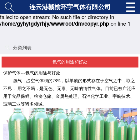
连云港赣榆环宇气体有限公司
: copy(./class/md5.class.php) [
function.copy
]:
Warning
failed to open stream: No such file or directory in
on line
/home/gyhytgdyrhjy/wwwroot/dm/copyr.php
1
分类列表
氮气的用途和好处
保护气体---氮气的用途与好处
氮气，占空气体积的78%，以单质的形式存在于空气之中，取之
不尽， 用之不竭，是无色、无毒、无味的惰性气体。目前已被广泛应
用于食品保鲜、粮食仓储、金属热处理、石油化学工业、宇航技术、
玻璃工业等诸多领域。