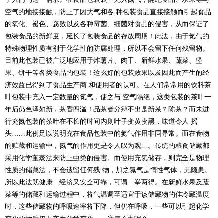
空气的地接接触，防止了因大气和各 种包装食品直接接触而引起食品
的氧化、褪色、腐败以及各种霉菌、细菌对食品的侵害，从而保证了
包装食品的新鲜度，延长了包装食品的存放周期！此法，由于氮气的
特殊物理性质有别于化学性的防腐处理，所以不会留下任何残留物。
目前此包装已被广泛地应用于炸薯片、肉干、新鲜水果、蔬菜、坚
果、饼干等各类食品的包装！这么好的包装效果以及因此而产生的经
济效益已得到了食品生产商 和使用者的认可。在人们常常用的饮料茶
叶包装中充入一定数量的氮气，使之与 空气隔绝，这类包装的茶叶一
年后仍色泽如新，茶香四溢！品茶者分辩不出是新茶？陈茶？而未进
行充氮包装的茶叶在不长的时间内则叶子变黄变黑，味道令人 摇
头……此例足以说明充在食品包装中的氮气作用非同寻常。而在食物
的贮藏和运输中，氮气的作用更是令人叹为观止。传统的粮食储藏都
采用化学董蒸法来防止虫类的侵害。而使用充氮储存，则完全是物理
性质的储藏法，不会遗留任何残 物，加之氮气是惰性气体，无隐患。
所以此法既健康、经济又安全可靠，可谓一举两得。在新鲜水果及蔬
菜等的储藏和运输过程中，将气温调至适宜于该储藏物的佳冷藏温度
时，这些储藏物的呼吸速率将下降，但仍在呼吸，一些可以引起化学