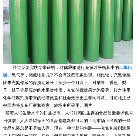
经过反复实践结果证明，对储藏箱进行充氮以平衡其中的
二氧化
碳
、氧气等，储藏物则几乎不会有这些现象出现。相比较，充氮储藏
比未充氮储藏的保质期延长了至少十个月以上。对苹果、香蕉、梨
子、桔子等易腐烂的水果类物质，充氮储藏效果尤为显著。较之使用
化学防腐剂所带来的经济效益和社会效应更是非同寻常。目前此法已
被国内外众多厂家和商家、农场主所采用。图片
随着人们生活水平的日益提高，人们对赖以生存的食品质量要求也与
日俱增，人人希望每天的食品都是新鲜可口的！而市场上出现的一些
食品包装总是不尽如人意。现在一种全新的包装——充氮包装则满足
了人们的这一需求。在食品包装袋中充入氮气，隔绝食品、水果等与