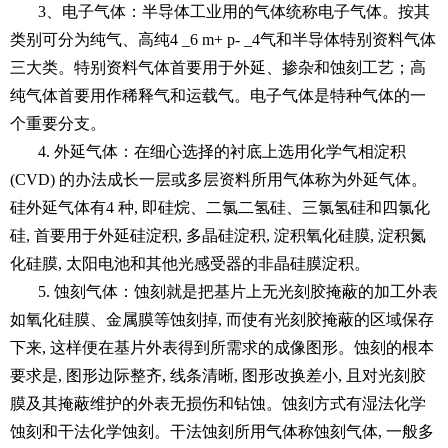
3、电子气体：半导体工业用的气体统称电子气体。按其
类别可分为纯气、高纯4 _6 m+ p- _4气和半导体特别资料气体
三大类。特别资料气体首要用于外延、掺杂和蚀刻工艺；高
纯气体首要用作稀释气和运载气。电子气体是特种气体的一
个重要分支。
4. 外延气体：在细心选择的衬底上选用化学气相淀积
(CVD) 的办法成长一层或多层资料所用气体称为外延气体。
硅外延气体有4 种, 即硅烷、二氯二氢硅、三氯氢硅和四氯化
硅, 首要用于外延硅淀积, 多晶硅淀积, 淀积氧化硅膜, 淀积氮
化硅膜, 太阳电池和其他光感受器的非晶硅膜淀积。
5. 蚀刻气体：蚀刻就是把基片上无光刻胶掩蔽的加工外表
如氧化硅膜、金属膜等蚀刻掉, 而使有光刻胶掩蔽的区域保存
下来, 这样便在基片外表得到所需求的成像图形。蚀刻的根本
要求是, 图形边际整齐, 线条清晰, 图形改换差小, 且对光刻胶
膜及其掩蔽维护的外表无损伤和钻蚀。蚀刻方式有湿法化学
蚀刻和干法化学蚀刻。干法蚀刻所用气体称蚀刻气体, 一般多