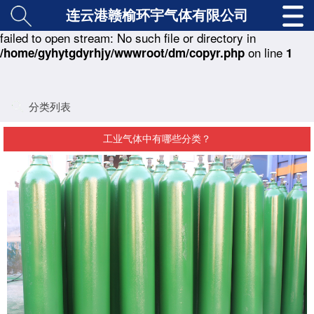
连云港赣榆环宇气体有限公司
: copy(./class/md5.class.php) [
function.copy
]:
Warning
failed to open stream: No such file or directory in
on line
/home/gyhytgdyrhjy/wwwroot/dm/copyr.php
1
分类列表
工业气体中有哪些分类？