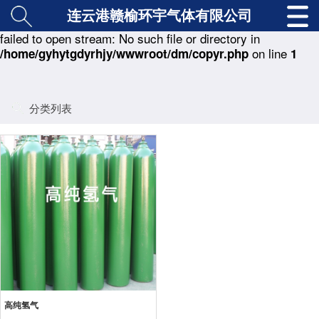
连云港赣榆环宇气体有限公司
: copy(./class/md5.class.php) [
function.copy
]:
Warning
failed to open stream: No such file or directory in
on line
/home/gyhytgdyrhjy/wwwroot/dm/copyr.php
1
分类列表
高纯氢气