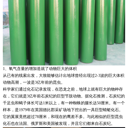
1、氧气含量的增加造就了动物巨大的体积
从已有的线索出发，大致能够估计出地球曾经出现过2-3波的巨大体积
动物高潮，一波是3亿年前的昆虫。
科学家们通过化石记录发现，在恐龙之前，地球上就有巨大的物种存
在，它们就是3亿年前石炭纪的巨型节肢动物。据化石推测，石炭纪的
千足虫和蝎子体长可达1米以上，有一种蜘蛛的腿长达50厘米。有一个
样本，是1979年在英国德比郡采矿场地下挖出的一具巨型蜻蜓化石。
它的翼展竟然超过78厘米，和现在的鹰差不多。与此相似的巨型昆虫
化石也在法国、俄罗斯和美国被发现，并且它们都来自石炭纪。