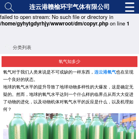
连云港赣榆环宇气体有限公司
: copy(./class/md5.class.php) [
function.copy
]:
Warning
failed to open stream: No such file or directory in
on line
/home/gyhytgdyrhjy/wwwroot/dm/copyr.php
1
分类列表
氧气知多少
氧气对于我们人类来说是不可或缺的一样东西，
连云港氧气
也在呈现
一个良好的状态。
地球的氧气水平的提升导致了地球动物多样性的大爆发，这是确定无
疑的。然而，地球的氧气水平达到一个什么样的临界点从而大大促进
了动物的进化，以及动物机体对氧气水平的反应是什么，以及机理如
何？