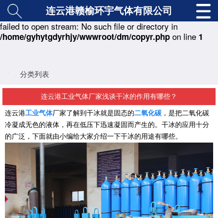
连云港赣榆环宇气体有限公司
: copy(./class/md5.class.php) [
function.copy
]:
Warning
failed to open stream: No such file or directory in
on line
/home/gyhytgdyrhjy/wwwroot/dm/copyr.php
1
分类列表
连云港工业气体厂家浅谈干冰的作用有哪些？
连云港
工业气体
厂家了解到干冰就是固态的
二氧化碳
，是
把二氧化碳
冷凝成无色的液体，再在低压下迅速凝固而产生
的。干冰的应用十分
的广泛，下面就由小编给大家介绍一下干冰的用途有哪些。