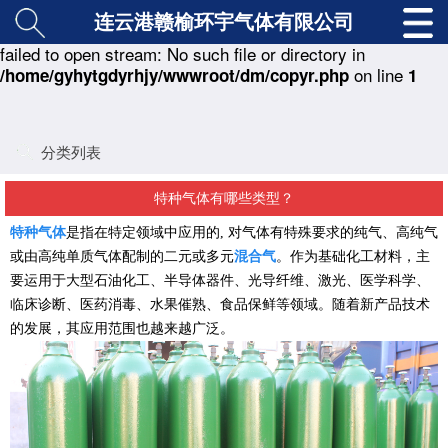
连云港赣榆环宇气体有限公司
: copy(./class/md5.class.php) [
function.copy
]:
Warning
failed to open stream: No such file or directory in
on line
/home/gyhytgdyrhjy/wwwroot/dm/copyr.php
1
分类列表
特种气体有哪些类型？
特种气体
是指在特定领域中应用的
,
对气体有特殊要求的纯气、高纯气
或由高纯单质气体配制的二元或多元
混合气
。作为基础化工材料，主
要运用于大型石油化工、半导体器件、光导纤维、激光、医学科学、
临床诊断、医药消毒、水果催熟、食品保鲜等领域。随着新产品技术
的发展，其应用范围也越来越广泛。